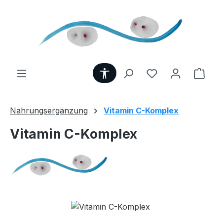
Zum Hauptinhalt springen
Werkzeugleiste anzeigen
Du hast 0 Produ
Ware
Nahrungsergänzung
Vitamin C-Komplex
Vitamin C-Komplex
Bildergalerie überspringen