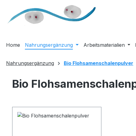
m Hauptinhalt springen
Zur Suche springen
Zur Hauptnavigation springen
Home
Nahrungsergänzung
Arbeitsmaterialien
Nahrungsergänzung
Bio Flohsamenschalenpulver
Bio Flohsamenschalenp