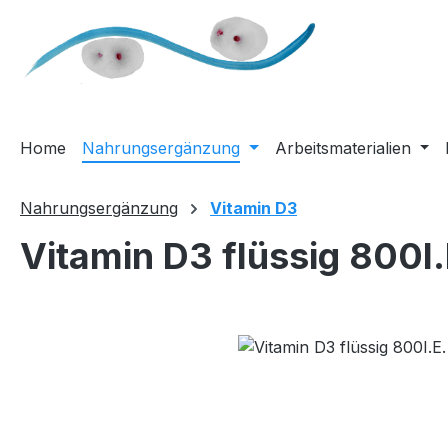
m Hauptinhalt springen
Zur Suche springen
Zur Hauptnavigation springen
Home
Nahrungsergänzung
Arbeitsmaterialien
Nahrungsergänzung
Vitamin D3
Vitamin D3 flüssig 800I.
Bildergalerie überspringen