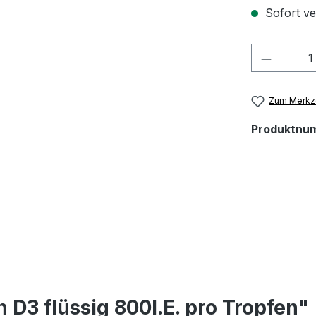
Sofort ver
Produkt
Zum Merkze
Produktnu
D3 flüssig 800I.E. pro Tropfen"