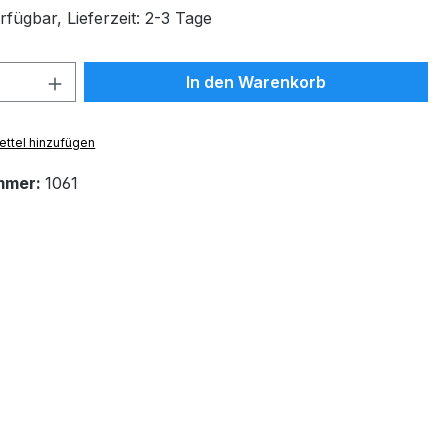
fügbar, Lieferzeit: 2-3 Tage
 Anzahl: Gib den gewünschten Wert ein 
In den Warenkorb
ttel hinzufügen
mmer:
1061