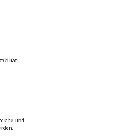
bilität
reiche und
erden.